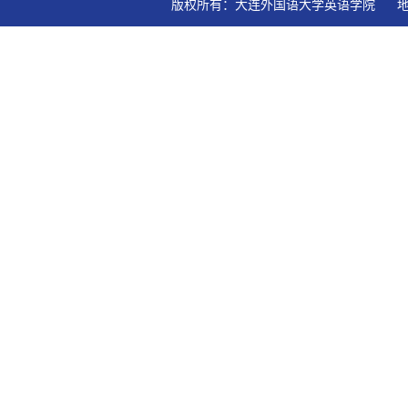
版权所有：大连外国语大学英语学院   地