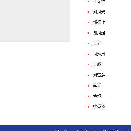
李文萍
刘风光
邹德艳
谢风媛
王春
司炳月
王威
刘雪莲
薛兵
傅琼
姚香泓