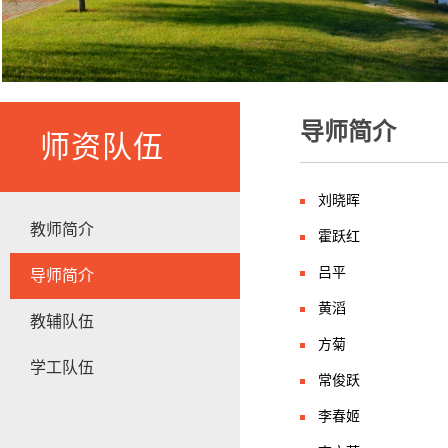
导师简介
师资队伍
刘晓晖
教师简介
霍跃红
吕平
导师简介
黄滔
教辅队伍
方菊
学工队伍
常俊跃
李春姬