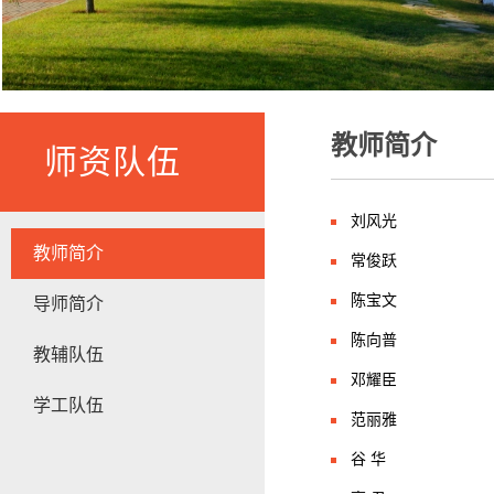
教师简介
师资队伍
刘风光
教师简介
常俊跃
陈宝文
导师简介
陈向普
教辅队伍
邓耀臣
学工队伍
范丽雅
谷 华