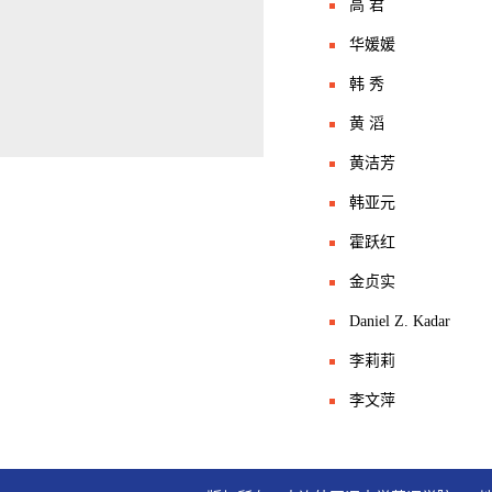
高 君
华媛媛
韩 秀
黄 滔
黄洁芳
韩亚元
霍跃红
金贞实
Daniel Z. Kadar
李莉莉
李文萍