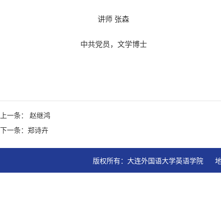
讲师 张森
中共党员，文学博士
上一条： 赵继鸿
下一条：郑诗卉
版权所有：大连外国语大学英语学院   地