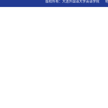
版权所有：大连外国语大学英语学院   地