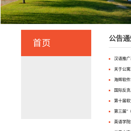
公告通
首页
汉语推广
关于公寓
海辉软件
国际反贪
第十届软
第三届“
英语学院