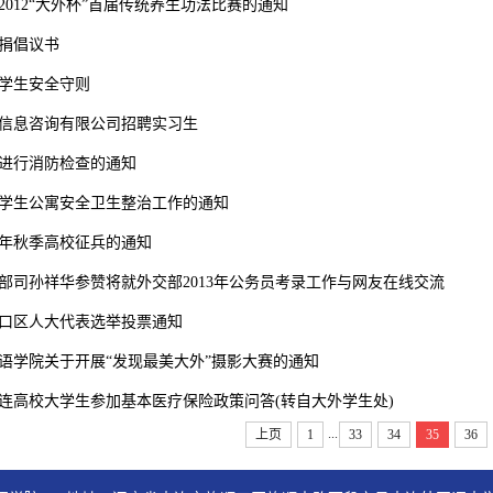
2012“大外杯”首届传统养生功法比赛的通知
捐倡议书
学生安全守则
信息咨询有限公司招聘实习生
进行消防检查的通知
学生公寓安全卫生整治工作的通知
12年秋季高校征兵的通知
部司孙祥华参赞将就外交部2013年公务员考录工作与网友在线交流
口区人大代表选举投票通知
语学院关于开展“发现最美大外”摄影大赛的通知
年大连高校大学生参加基本医疗保险政策问答(转自大外学生处)
...
上页
1
33
34
35
36