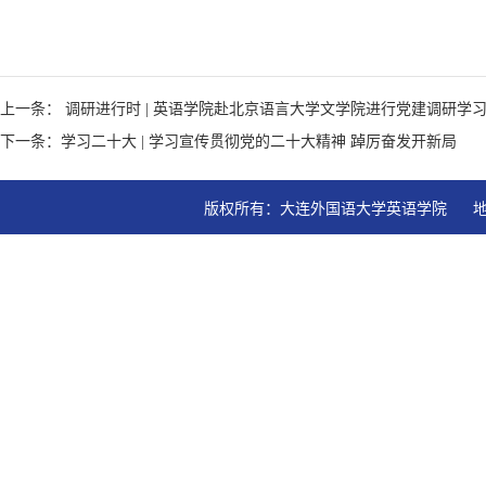
上一条： 调研进行时 | 英语学院赴北京语言大学文学院进行党建调研学
下一条：学习二十大 | 学习宣传贯彻党的二十大精神 踔厉奋发开新局
版权所有：大连外国语大学英语学院   地