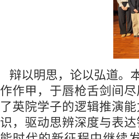
辩以明思，论以弘道。
作作甲，于唇枪舌剑间尽
了英院学子的逻辑推演能
识，驱动思辨深度与表达
能时代的新征程中继续