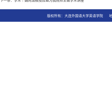
下一条：学术｜魏向清教授应邀为我院师生做学术讲座
版权所有：大连外国语大学英语学院   地