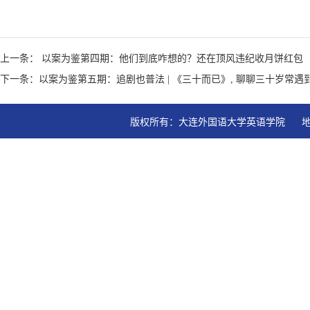
上一条： 以案为鉴第四期：他们到底咋想的？还在顶风违纪收月饼红包
下一条：以案为鉴第五期：追剧也普法 | 《三十而已》, 聊聊三十岁常遇到
版权所有：大连外国语大学英语学院   地