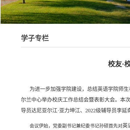
学子专栏
校友·
为
进一步加强学院建设，总结英语学院师生
尔兰中心举办校庆工作
总结会
暨表彰大会。本
导员达尼亚尔江·亚力坤江、
2022
级辅导员李延
英
会议伊始，党委副书记兼纪委书记孙硕首先对