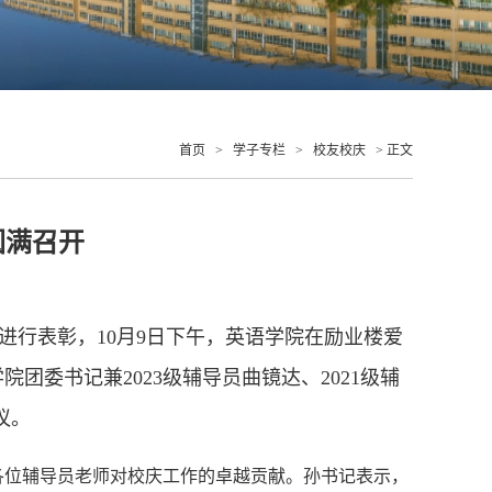
首页
>
学子专栏
>
校友校庆
> 正文
圆满召开
进行表彰，
10
月
9
日下午，英语学院在励业楼爱
学院团委书记兼
2023
级辅导员曲镜达、
2021
级辅
议。
各位辅导员老师对校庆工作的卓越贡献。孙书记表示，