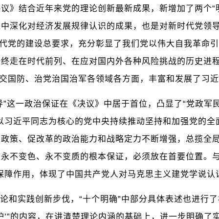
议》结合近年来党的理论创新最新成果，新增加了两个“明
践中深化对经济发展规律认识的成果，也是对新时代党领
时代党的建设总要求，充分彰显了我们党以伟大自我革命
始终走在时代前列、在应对国内外各种风险挑战的历史进
外交国防、治党治国治军各领域各方面，丰富和发展了习
导”这一政治保证在《决议》中居于首位，凸显了“党政军
以习近平同志为核心的党中央持续推动坚持和加强党的全
定政策、促改革的政治能力和战略定力不断增强，总揽全
永不变色、永不变质的根本保证，必须放在首要位置。与
保障作用，体现了中国共产党人对马克思主义建党学说认
论和实践创新步伐，“十个明确”中部分具体表述也进行了
维护’”的内容，在讲清楚理论内涵的基础上，进一步明确了