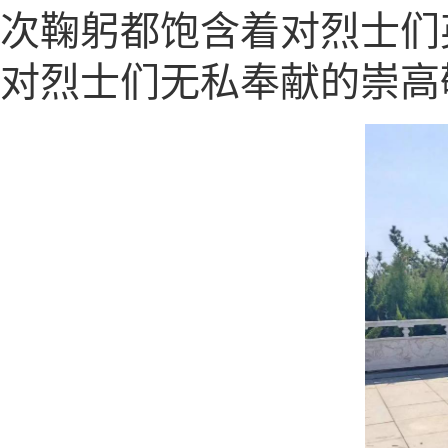
次鞠躬都饱含着对烈士们
对烈士们无私奉献的崇高