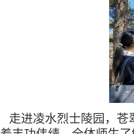
走进凌水烈士陵园，苍
着丰功伟绩，全体师生了