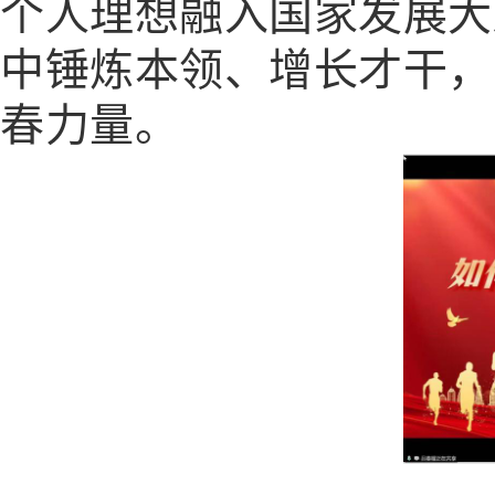
个人理想融入国家发展大
中锤炼本领、增长才干，
春力量。