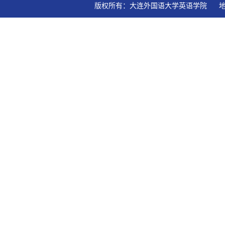
版权所有：大连外国语大学英语学院   地