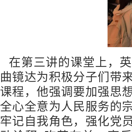
在第三讲的课堂上，英
曲镜达为积极分子们带
课程，他强调要加强思
全心全意为人民服务的
牢记自我角色，强化党