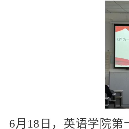
6月18日，英语学院第