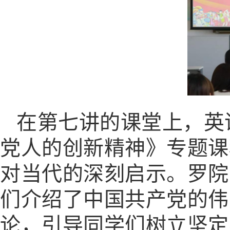
在第七讲的课堂上，英
党人的创新精神》专题课
对当代的深刻启示。罗院
们介绍了中国共产党的伟
论，引导同学们树立坚定