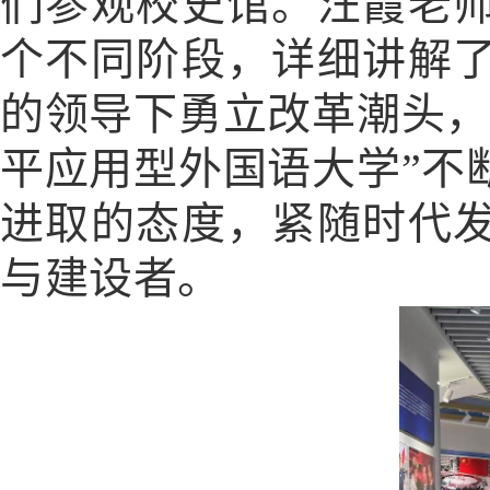
们参观校史馆。汪霞老
个不同阶段，详细讲解
的领导下勇立改革潮头，
平应用型外国语大学”不
进取的态度，紧随时代
与建设者。