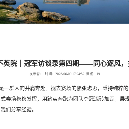
 不英院｜冠军访谈录第四期——同心逐风，
发布者： 时间：2026-06-09 17:24:52 浏览：
19
是一群人的并肩奔赴。褪去赛场的紧张忐忑，秉持纯粹的
正式赛场稳稳发挥，用踏实奔跑为团队夺冠添砖加瓦，展
为我们分享经验。