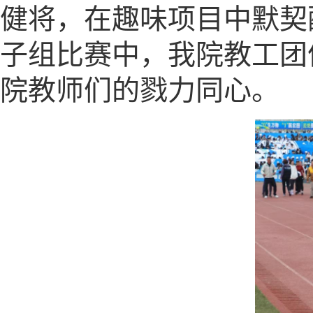
健将，在趣味项目中默契
子组比赛中，我院教工团
院教师们的戮力同心。