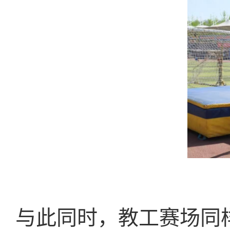
与此同时，教工赛场同