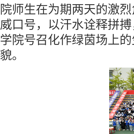
院师生在为期两天的激烈
威口号，以汗水诠释拼搏
学院号召化作绿茵场上的
貌。